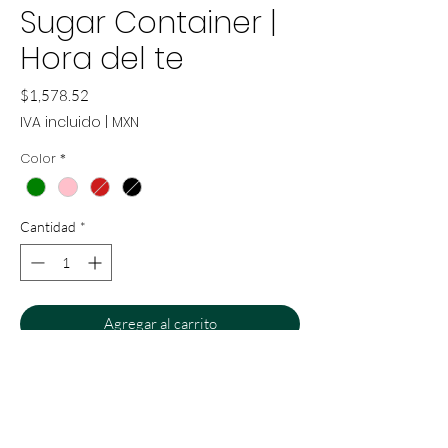
Sugar Container |
Hora del te
Precio
$1,578.52
IVA incluido
|
MXN
Color
*
Cantidad
*
Agregar al carrito
Realizar compra
HORA DEL TE Sugar Container w/ lid